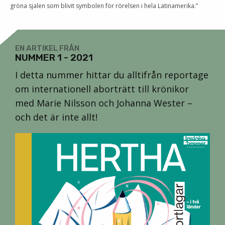
gröna sjalen som blivit symbolen för rörelsen i hela Latinamerika.”
EN ARTIKEL FRÅN
NUMMER 1 - 2021
I detta nummer hittar du alltifrån reportage
om internationell aborträtt till krönikor
med Marie Nilsson och Johanna Wester –
och det är inte allt!