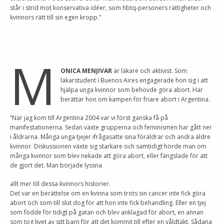
står i strid mot konservativa idéer, som hbtq-personers rättigheter och
kvinnors rätt till sin egen kropp.”
M
ONICA MENJIVAR
är läkare och aktivist. Som
läkarstudent i Buenos Aires engagerade hon sig i att
hjälpa unga kvinnor som behövde göra abort. Här
berättar hon om kampen för friare abort i Argentina.
”När jag kom till Argentina 2004 var vi först ganska få på
manifestationerna. Sedan växte grupperna och feminismen har gått ner
i åldrarna. Många unga tjejer ifrågasatte sina föräldrar och andra äldre
kvinnor. Diskussionen växte sig starkare och samtidigt hörde man om
många kvinnor som blev nekade att göra abort, eller fängslade för att
de gjort det. Man började lyssna
allt mer till dessa kvinnors historier.
Det var en berättelse om en kvinna som trots sin cancer inte fick göra
abort och som till slut dog för att hon inte fick behandling. Eller en tjej
som födde för tidigt på gatan och blev anklagad för abort, en annan
som tog livet av sitt barn för att det kommit till efter en våldtäkt. Sådana