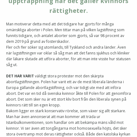
upptrappning när det gäller kvinnors
rättigheter.
Man motiverar detta med att det tidigare har gjorts för många
omänskliga aborter i Polen. Men tittar man på vilken lagstiftning som
funnits tidigare, och antalet aborter som gjorts, så var 98 procent av
dem 2019 på grund av fosterskador.
Fler och fler söker sig utomlands, till Tyskland och andra länder. Även
när lagstiftningen var oklar så såg man att det fanns sjukhus och kliniker
där läkare slutade att utföra aborter, för att man inte visste hur statusen
såg ut.
DET HAR VARIT
väldigt stora protester mot den skärpta
abortlagstiftningen. Polen har varit ett av de mest liberala länderna i
Europa gällande abortlagstiftning, och var tidigt ute med att införa
abort. Det var en tid då svenska kvinnor åkte till Polen för att genomföra
abort. Det som sker nu är ett stort kliv bort från den liberala synen på
kvinnors rätt till sin egen kropp.
Bakom ligger en stark konservativ rörelse, som växer sig allt starkare.
Man har även annonserat att man kommer att träda ur
Istanbulkonventionen, som handlar om att bekämpa mäns våld mot
kvinnor. Vi ser även att tongångarna mot homosexuella höjts, det sker
stora övertramp mot deras rättigheter också. Både den katolska kyrkan