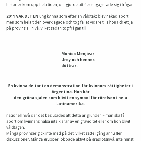
historier kom upp hela tiden, det gjorde att fler engagerade sig i frågan.
2011 VAR DET EN
ung kvinna som efter en våldtäkt blev nekad abort,
men som hela tiden överklagade och tog fallet vidare tills hon fick ett ja
på provinsiell nivå, vilket sedan tog frågan till
Monica Menjivar
Urey och hennes
döttrar.
En kvinna deltar i en demonstration för kvinnors rättigheter i
Argentina. Hon bär
den gröna sjalen som blivit en symbol för rörelsen i hela
Latinamerika.
nationell nivå där det beslutades att detta är grunden – man ska få
abort om kvinnans hälsa inte klarar av en graviditet eller om hon blivit
våldtagen.
Många provinser gick inte med på det, vilket satte igång ännu fler
diskussioner. Många grupper jobbade aktivt på gräsrotsnivå, inte minst