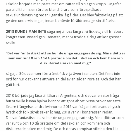
i skolor började man prata mer om rätten till sin egen kropp. Ungefär
parallellt fanns en rörelse bland lärare som förespråkade
sexualundervisning redan i ganska låg ålder. Det blev faktiskt lag på att
ge den undervisningen, innan behövde föräldrarna ge sin tillåtelse.
2018 KUNDE MAN INTE
säga nej till oss längre, vi fick ett ja till fri abort i
kongressen. Visserligen i senaten, men vi trodde aldrig att kongressen
skulle
“Det var fantastiskt att se hur de unga engagerade sig. Mina döttrar
som var runt 8 och 10 då pratade om det i skolan och kom hem och
diskuterade saken med mig.”
säga ja. 30 december förra året fick vi ja även i senaten. Det finns inte
ord för hur det känns att vara en del av en sådan rörelse. Och det har
gått fort.
2010 började jag läsa till läkare i Argentina, och det var en stor fråga
hur vi skulle kunna hjälpa kvinnor att göra abort. Vissa provinser satte
läkare i fängelse, andra kvinnorna. 2015 var frågan fortfarande hysch
hysch och folk skrek saker åt mig, 2018 var vi i kongressen redan.
Det var fantastiskt att se hur de unga engagerade sig. Mina döttrar som
var runt 8 och 10 då pratade om det i skolan och kom hem och
diskuterade saken med mig. De och deras kompisar ville ha den lilla