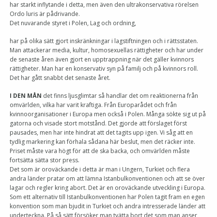
har starkt inflytande i detta, men även den ultrakonservativa rörelsen
Ordo luris är pådrivande.
Det nuvarande styret i Polen, Lag och ordning,
har på olika sätt gjort inskränkningar i lagstiftningen och i rättsstaten.
Man attackerar media, kultur, homosexuellas rättigheter och har under
de senaste åren även gjort en upptrappning när det gäller kvinnors
rättigheter. Man har en konservativ syn på familj och på kvinnors roll.
Det har gått snabbt det senaste året.
I DEN MÅN
det finns ljusglimtar så handlar det om reaktionerna från
omvärlden, vilka har varit kraftiga. Från Europarådet och från
kvinnoorganisationer i Europa men också i Polen. Många sökte sig ut på
gatorna och visade stort motstånd. Det gjorde att förslaget först
pausades, men har inte hindrat att det tagits upp igen. Vi såg att en
tydlig markering kan förhala sådana här beslut, men det räcker inte.
Priset måste vara högt för att de ska backa, och omvärlden måste
fortsätta sätta stor press.
Det som är oroväckande i detta är man i Ungern, Turkiet och flera
andra länder pratar om att lämna Istanbulkonventionen och att se över
lagar och regler kring abort. Det är en oroväckande utveckling i Europa.
Som ett alternativ till Istanbulkonventionen har Polen tagit fram en egen
konvention som man bjudit in Turkiet och andra intresserade länder att
underteckna. På så sätt försöker man tvätta bort det som man anser