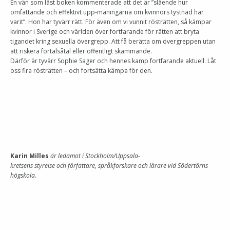
En vän som läst boken kommenterade att det är ”slående hur
omfattande och effektivt upp-maningarna om kvinnors tystnad har
varit”. Hon har tyvärr rätt. För även om vi vunnit rösträtten, så kämpar
kvinnor i Sverige och världen över fortfarande för rätten att bryta
tigandet kring sexuella övergrepp. Att få berätta om övergreppen utan
att riskera förtalsåtal eller offentligt skammande.
Därför är tyvärr Sophie Sager och hennes kamp fortfarande aktuell. Låt
oss fira rösträtten – och fortsätta kämpa för den.
Karin Milles
är ledamot i Stockholm/Uppsala-
kretsens styrelse och författare, språkforskare och lärare vid Södertörns
högskola.