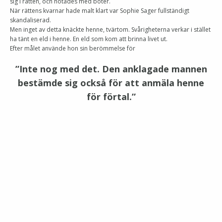
sig i rätten, och hotades med böter.
När rättens kvarnar hade malt klart var Sophie Sager fullständigt
skandaliserad.
Men inget av detta knäckte henne, tvärtom. Svårigheterna verkar i stället
ha tänt en eld i henne. En eld som kom att brinna livet ut.
Efter målet använde hon sin berömmelse för
”Inte nog med det. Den anklagade mannen
bestämde sig också för att anmäla henne
för förtal.”