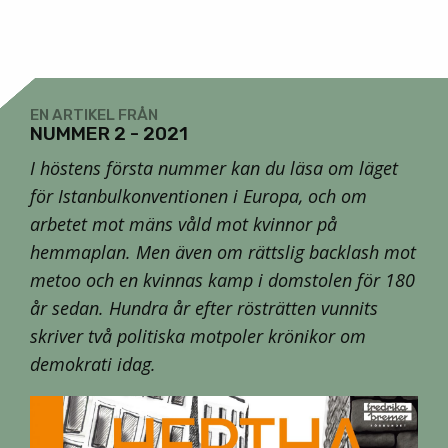
EN ARTIKEL FRÅN
NUMMER 2 - 2021
I höstens första nummer kan du läsa om läget
för Istanbulkonventionen i Europa, och om
arbetet mot mäns våld mot kvinnor på
hemmaplan. Men även om rättslig backlash mot
metoo och en kvinnas kamp i domstolen för 180
år sedan. Hundra år efter rösträtten vunnits
skriver två politiska motpoler krönikor om
demokrati idag.