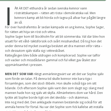
I
ÅR ÄR DET etthundra år sedan svenska kvinnor vann
rösträttskampen – rätten att rösta i demokratiska val. Men
kvinnors kamp att bli hörda och tagna på allvar har pågått längre
än så.
För över hundrafemtio år sedan kämpade en ung kvinna, Sophie Sager,
för rätten att höja sin röst och vittna.
Sophie Sager kom till Stockholm för att bli sömmerska. Väl där blev hon
utsatt för ett våld- täktsförsök och svårt misshandlad. Då tog hon det
under denna tid mycket ovanliga beslutet att dra mannen inför rätta –
och dessutom själv ställa sig i vittnesbåset.
Rättegången blev både utdragen och komplicerad. Sophie var talför
och vacker och missdådaren gammal och ful vilket gav åtalet stor
uppmärksamhet i pressen.
MEN DET SOM VAR
riktigt anmärkningsvärt var att det var Sophie själv
som förde sin talan. På denna tid skulle kvinnor inte bara tiga i
församlingen, som det stod i Bibeln. Hon skulle också tiga om sitt
lidande. Och eftersom Sophie själv varit den som slagit sig i slang med
mannen hade hon sig själv att skylla. Allmänhetens dom var hård. Den
tyckte att Sophie borde tigit om det skedda – och skämmas.
Inte nog med det. Den anklagade mannen bestämde sig också för att
anmäla henne för förtal. Nu var det Sophie som fick kallelse att inställa