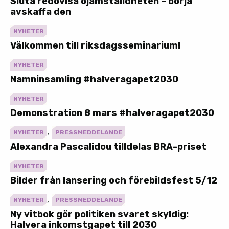
Sluta redovisa ojämställdheten – börja
avskaffa den
NYHETER
Välkommen till riksdagsseminarium!
NYHETER
Namninsamling #halveragapet2030
NYHETER
Demonstration 8 mars #halveragapet2030
,
NYHETER
PRESSMEDDELANDE
Alexandra Pascalidou tilldelas BRA-priset
NYHETER
Bilder från lansering och förebildsfest 5/12
,
NYHETER
PRESSMEDDELANDE
Ny vitbok gör politiken svaret skyldig:
Halvera inkomstgapet till 2030