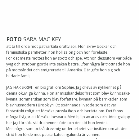
FOTO
SARA MAC KEY
att ta till orda mot patriarkala orättvisor. Hon skrev böcker och
feministiska pamfletter, hon höll salong och hon föreläste.
För det mesta möttes hon av spott och spe. Att hon dessutom var både
yvig och stridbar gjorde inte saken bättre. Efter några år tröttnade hon
på motståndet och emigrerade till Amerika. Där gifte hon sig och
bildade familj.
JAG HAR SKRIVIT en biografi om Sophie. Jag drevs av nyfikenhet på
denna okuvliga kvinna. Hon är misshandelsoffret som blev kvinnosaks-
kvinna, sömmerskan som blev författare, kvinnan på barrikaden som
blev husmodern i Brooklyn. Ett spännande livsöde som det var
fantastiskt roligt att försöka pussla ihop och berätta om. Det fanns
många frågor att försöka besvara. Med hjälp av arkiv och tidningsklipp
har jag försökt skildra hennes öde och den tid hon levde i.
Men något som också drev mig under arbetet var insikten om att den
strid hon förde mot patriarkatet ingalunda är vunnen.