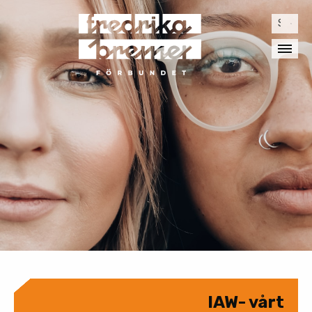
Sök
efter:
IAW- vårt