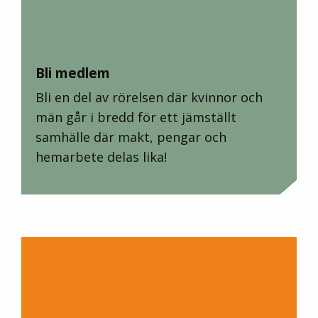
Bli medlem
Bli en del av rörelsen där kvinnor och
män går i bredd för ett jämställt
samhälle där makt, pengar och
hemarbete delas lika!