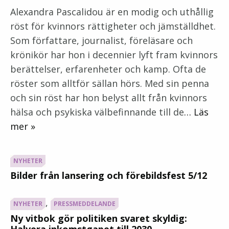
Alexandra Pascalidou är en modig och uthållig
röst för kvinnors rättigheter och jämställdhet.
Som författare, journalist, föreläsare och
krönikör har hon i decennier lyft fram kvinnors
berättelser, erfarenheter och kamp. Ofta de
röster som alltför sällan hörs. Med sin penna
och sin röst har hon belyst allt från kvinnors
hälsa och psykiska välbefinnande till de
… Läs
mer »
NYHETER
Bilder från lansering och förebildsfest 5/12
,
NYHETER
PRESSMEDDELANDE
Ny vitbok gör politiken svaret skyldig:
Halvera inkomstgapet till 2030