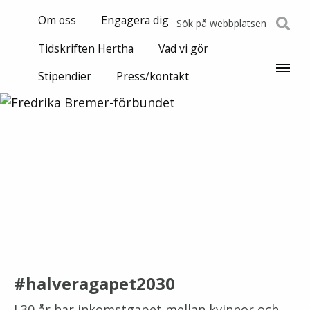
Om oss
Engagera dig
Sök
efter:
Tidskriften Hertha
Vad vi gör
Stipendier
Press/kontakt
#halveragapet2030
I 30 år har inkomstgapet mellan kvinnor och