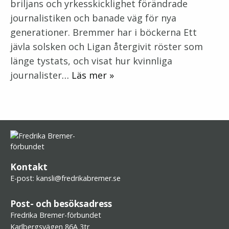
briljans och yrkesskicklighet förändrade
journalistiken och banade väg för nya
generationer. Bremmer har i böckerna Ett
jävla solsken och Ligan återgivit röster som
länge tystats, och visat hur kvinnliga
journalister
… Läs mer »
Kontakt
E-post:
kansli@fredrikabremer.se
Post- och besöksadress
Fredrika Bremer-förbundet
Karlbergsvägen 86A 3tr