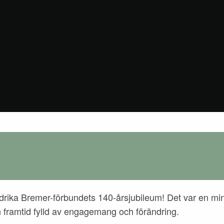
 Fredrika Bremer-förbundets 140-årsjubileum! Det var en m
n framtid fylld av engagemang och förändring.