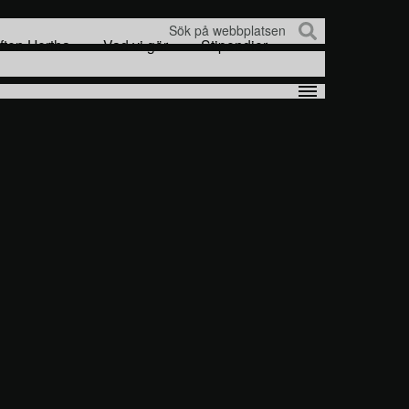
Sök
iften Hertha
Vad vi gör
Stipendier
efter: