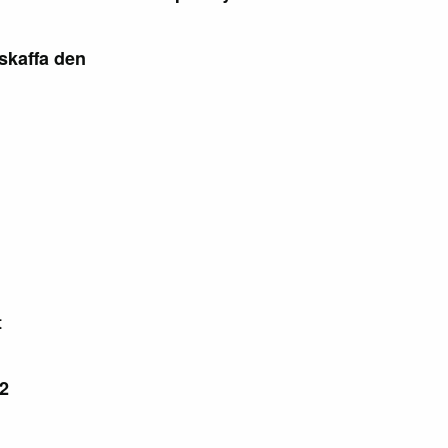
skaffa den
t
12