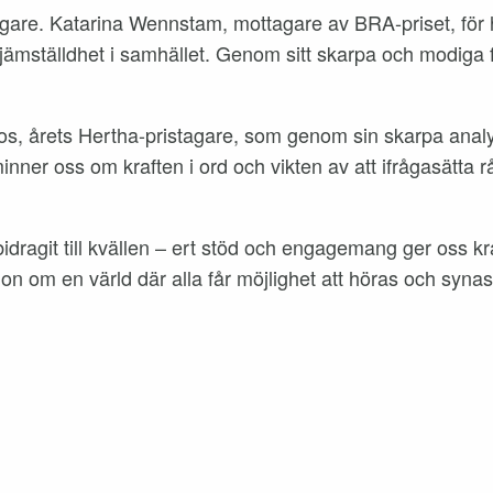
stagare. Katarina Wennstam, mottagare av BRA-priset, för 
 jämställdhet i samhället. Genom sitt skarpa och modiga 
Kielos, årets Hertha-pristagare, som genom sin skarpa analy
nner oss om kraften i ord och vikten av att ifrågasätta r
idragit till kvällen – ert stöd och engagemang ger oss kraf
ision om en värld där alla får möjlighet att höras och synas