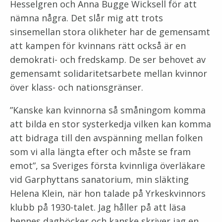
Hesselgren och Anna Bugge Wicksell för att
nämna några. Det slår mig att trots
sinsemellan stora olikheter har de gemensamt
att kampen för kvinnans rätt också är en
demokrati- och fredskamp. De ser behovet av
gemensamt solidaritetsarbete mellan kvinnor
över klass- och nationsgränser.
”Kanske kan kvinnorna så småningom komma
att bilda en stor systerkedja vilken kan komma
att bidraga till den avspänning mellan folken
som vi alla längta efter och måste se fram
emot”, sa Sveriges första kvinnliga överläkare
vid Garphyttans sanatorium, min släkting
Helena Klein, när hon talade på Yrkeskvinnors
klubb på 1930-talet. Jag håller på att läsa
hennes dagböcker och kanske skriver jag en