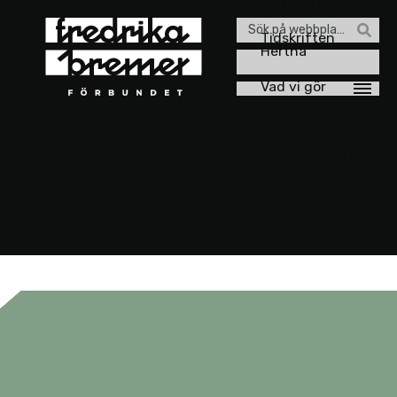
Engagera dig
Sök
Tidskriften
Hertha
efter:
Vad vi gör
Stipendier
Press/kontakt