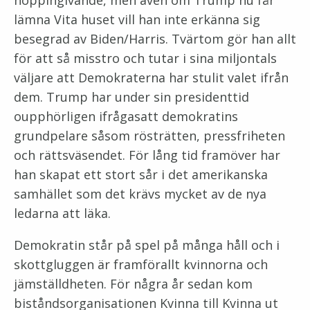
hoppingivande, men även om Trump nu får
lämna Vita huset vill han inte erkänna sig
besegrad av Biden/Harris. Tvärtom gör han allt
för att så misstro och tutar i sina miljontals
väljare att Demokraterna har stulit valet ifrån
dem. Trump har under sin presidenttid
oupphörligen ifrågasatt demokratins
grundpelare såsom rösträtten, pressfriheten
och rättsväsendet. För lång tid framöver har
han skapat ett stort sår i det amerikanska
samhället som det krävs mycket av de nya
ledarna att läka.
Demokratin står på spel på många håll och i
skottgluggen är framförallt kvinnorna och
jämställdheten. För några år sedan kom
biståndsorganisationen Kvinna till Kvinna ut