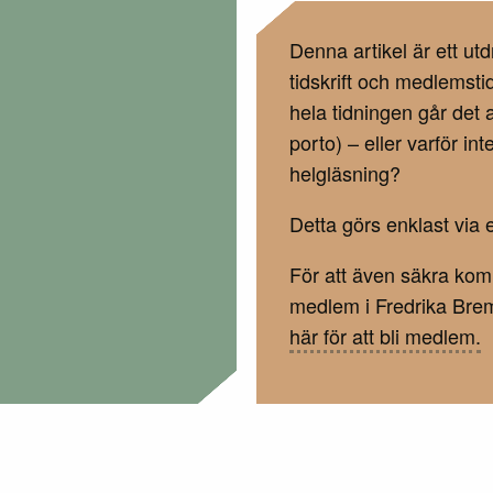
Denna artikel är ett u
tidskrift och medlemsti
hela tidningen går det a
porto) – eller varför in
helgläsning?
Detta görs enklast via e
För att även säkra ko
medlem i Fredrika Brem
här för att bli medlem.