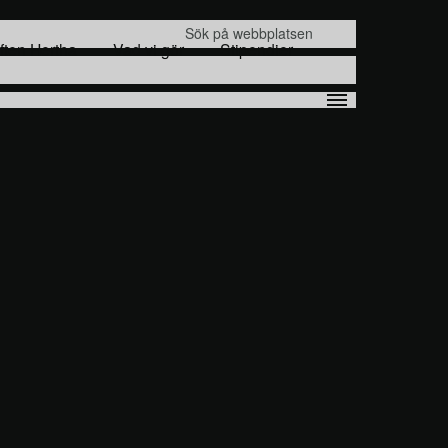
Sök
iften Hertha
Vad vi gör
Stipendier
efter: