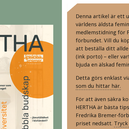
Denna artikel är ett
världens äldsta femin
medlemstidning för 
förbundet. Vill du kö
att beställa ditt alld
(ink porto) – eller va
bjuda en älskad femin
Detta görs enklast vi
som du hittar här.
För att även säkra
HERTHA är bästa tips
Fredrika Bremer-förb
priset nedsatt.
Tryck 