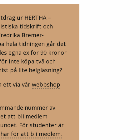
 utdrag ur HERTHA –
istiska tidskrift och
Fredrika Bremer-
pa hela tidningen går det
eles egna ex för 90 kronor
rför inte köpa två och
ist på lite helgläsning?
a ett via vår
webbshop
 kommande nummer av
et att bli medlem i
undet. För studenter är
här för att bli medlem.