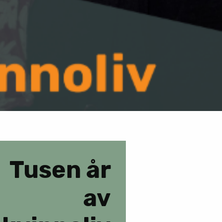
Tusen år
av