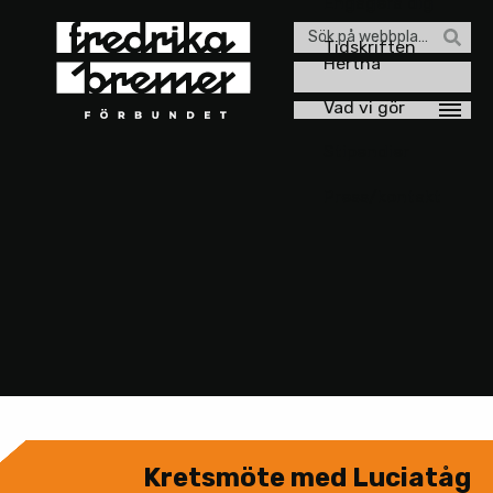
Engagera dig
Sök
Tidskriften
Hertha
efter:
Vad vi gör
Stipendier
Press/kontakt
Kretsmöte med Luciatåg