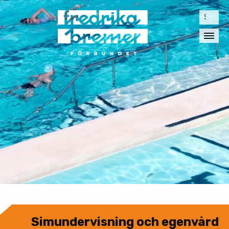
Sök
efter:
Simundervisning och egenvård