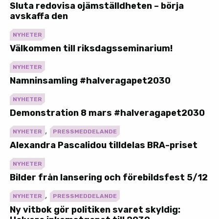
Sluta redovisa ojämställdheten – börja
avskaffa den
NYHETER
Välkommen till riksdagsseminarium!
NYHETER
Namninsamling #halveragapet2030
NYHETER
Demonstration 8 mars #halveragapet2030
,
NYHETER
PRESSMEDDELANDE
Alexandra Pascalidou tilldelas BRA-priset
NYHETER
Bilder från lansering och förebildsfest 5/12
,
NYHETER
PRESSMEDDELANDE
Ny vitbok gör politiken svaret skyldig: