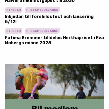
Halvera inkomstgapet till 2030
,
NYHETER
PRESSMEDDELANDE
Inbjudan till förebildsfest och lansering
5/12!
,
NYHETER
PRESSMEDDELANDE
Fatima Bremmer tilldelas Herthapriset i Eva
Mobergs minne 2025
Bli medlem