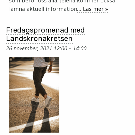
som berör oss alla. Jelena kommer också
lämna aktuell information
… Läs mer »
Fredagspromenad med
Landskronakretsen
26 november, 2021 12:00
–
14:00