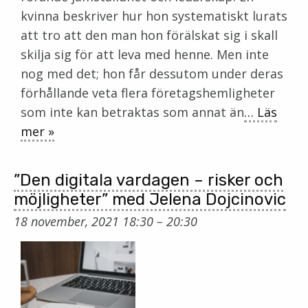
kvinna beskriver hur hon systematiskt lurats
att tro att den man hon förälskat sig i skall
skilja sig för att leva med henne. Men inte
nog med det; hon får dessutom under deras
förhållande veta flera företagshemligheter
som inte kan betraktas som annat än
… Läs
mer »
”Den digitala vardagen – risker och
möjligheter” med Jelena Dojcinovic
18 november, 2021 18:30
–
20:30