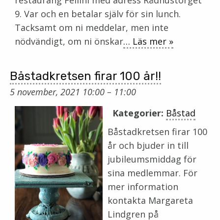
restaurang Fellini med adress Rådhustorget
9. Var och en betalar själv för sin lunch.
Tacksamt om ni meddelar, men inte
nödvändigt, om ni önskar
… Läs mer »
Båstadkretsen firar 100 år!!
5 november, 2021 10:00
–
11:00
Kategorier:
Båstad
Båstadkretsen firar 100
år och bjuder in till
jubileumsmiddag för
sina medlemmar. För
mer information
kontakta Margareta
Lindgren på