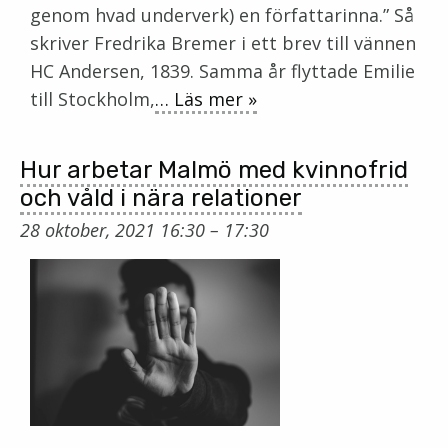
genom hvad underverk) en författarinna.” Så
skriver Fredrika Bremer i ett brev till vännen
HC Andersen, 1839. Samma år flyttade Emilie
till Stockholm,
… Läs mer »
Hur arbetar Malmö med kvinnofrid
och våld i nära relationer
28 oktober, 2021 16:30
–
17:30