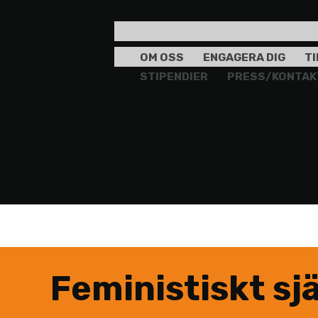
OM OSS
ENGAGERA DIG
T
STIPENDIER
PRESS/KONTAK
Feministiskt sj