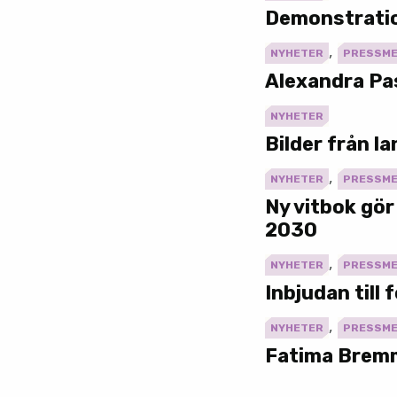
Demonstrati
,
NYHETER
PRESSM
Alexandra Pas
NYHETER
Bilder från l
,
NYHETER
PRESSM
Ny vitbok gör
2030
,
NYHETER
PRESSM
Inbjudan till
,
NYHETER
PRESSM
Fatima Bremm