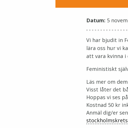
Datum:
5 novemb
Vi har bjudit in
lära oss hur vi k
att vara kvinna i
Feministiskt själ
Läs mer om dem
Visst låter det 
Hoppas vi ses på 
Kostnad 50 kr in
Anmäl dig/er sena
stockholmskrets