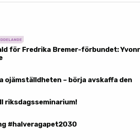
EDDELANDE
vald för Fredrika Bremer-förbundet: Yvo
e
a ojämställdheten – börja avskaffa den
ll riksdagsseminarium!
ng #halveragapet2030