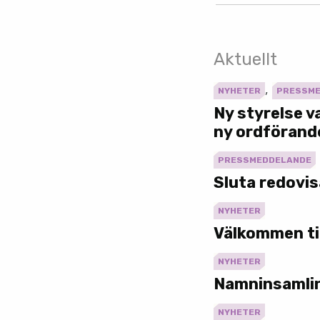
Aktuellt
,
NYHETER
PRESSM
Ny styrelse 
ny ordförand
PRESSMEDDELANDE
Sluta redovis
NYHETER
Välkommen ti
NYHETER
Namninsamli
NYHETER