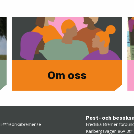
Om oss
Post- och besöks
li@fredrikabremer.se
Fredrika Bremer-förbun
Karlbergsvägen 86A 3tr