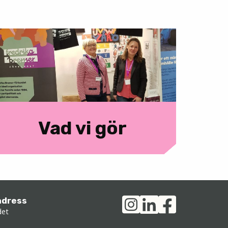
Vad vi gör
adress
det