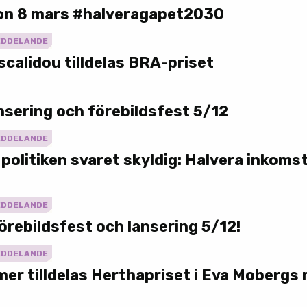
on 8 mars #halveragapet2030
EDDELANDE
calidou tilldelas BRA-priset
ansering och förebildsfest 5/12
EDDELANDE
 politiken svaret skyldig: Halvera inkomst
EDDELANDE
 förebildsfest och lansering 5/12!
EDDELANDE
er tilldelas Herthapriset i Eva Mobergs