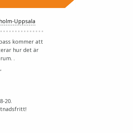
holm-Uppsala
s pass kommer att
terar hur det är
rum. .
”
8-20.
tnadsfritt!