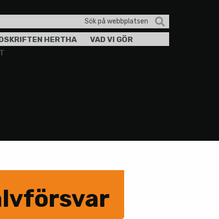
Sök
efter:
IDSKRIFTEN HERTHA
VAD VI GÖR
T
älvförsvar