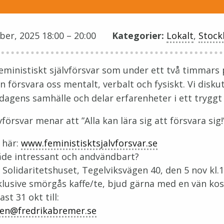
er, 2025 18:00
–
20:00
Kategorier:
Lokalt
,
Stock
 Feministiskt självförsvar som under ett två timmar
an försvara oss mentalt, verbalt och fysiskt. Vi disku
 dagens samhälle och delar erfarenheter i ett tryggt 
vförsvar menar att ”Alla kan lära sig att försvara sig!
 här:
www.feministisktsjalvforsvar.se
både intressant och andvändbart?
Solidaritetshuset, Tegelviksvägen 40, den 5 nov kl.1
klusive smörgås kaffe/te, bjud gärna med en vän kos
st 31 okt till:
en@fredrikabremer.se