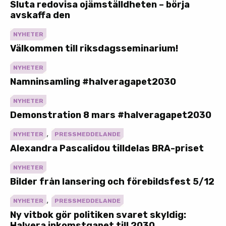
Sluta redovisa ojämställdheten – börja
avskaffa den
NYHETER
Välkommen till riksdagsseminarium!
NYHETER
Namninsamling #halveragapet2030
NYHETER
Demonstration 8 mars #halveragapet2030
,
NYHETER
PRESSMEDDELANDE
Alexandra Pascalidou tilldelas BRA-priset
NYHETER
Bilder från lansering och förebildsfest 5/12
,
NYHETER
PRESSMEDDELANDE
Ny vitbok gör politiken svaret skyldig:
Halvera inkomstgapet till 2030