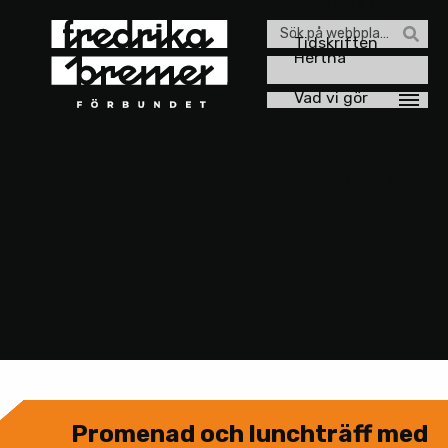
Engagera dig
Sök
Tidskriften
Hertha
efter:
Vad vi gör
Stipendier
Press/kontakt
Promenad och lunchträff med