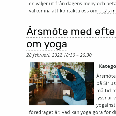
en väljer utifrån dagens meny och beta
välkomna att kontakta oss om
… Läs m
Årsmöte med efter
om yoga
28 februari, 2022 18:30
–
20:30
Katego
Årsmötet
på Siriu
måltid m
lyssnar 
yogainst
föredraget är: Vad kan yoga göra för d