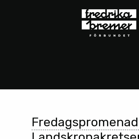
Fredagspromenad
Landskronakretse