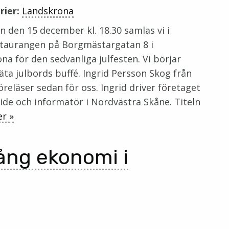
rier:
Landskrona
 den 15 december kl. 18.30 samlas vi i
staurangen på Borgmästargatan 8 i
na för den sedvanliga julfesten. Vi börjar
äta julbords buffé. Ingrid Persson Skog från
öreläser sedan för oss. Ingrid driver företaget
de och informatör i Nordvästra Skåne. Titeln
r »
lång ekonomi i