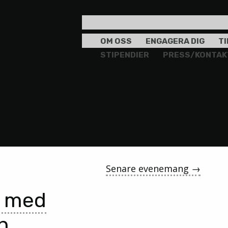
OM OSS
ENGAGERA DIG
T
STIPENDIER
PRESS/KONTAK
Senare evenemang
→
 med
n