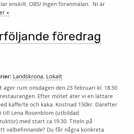
lar enskilt. OBS! Ingen föranmälan. Ni är
er »
följande föredrag
rier:
Landskrona
,
Lokalt
 äger rum onsdagen den 23 februari kl. 18.30
srestaurangen. Efter mötet äter vi en lättare
ed kaffe/te och kaka. Kostnad 150kr. Därefter
vi till Lena Rosenblom (utbildad
ruktör) med start ca.19.30. Titeln på
itt välbefinnande? Du får några konkreta