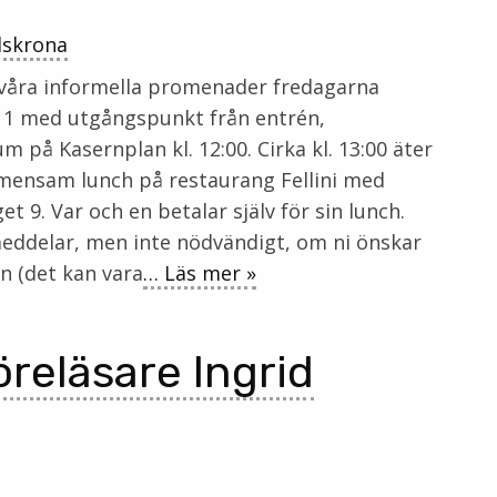
dskrona
 våra informella promenader fredagarna
11 med utgångspunkt från entrén,
på Kasernplan kl. 12:00. Cirka kl. 13:00 äter
mensam lunch på restaurang Fellini med
t 9. Var och en betalar själv för sin lunch.
ddelar, men inte nödvändigt, om ni önskar
n (det kan vara
… Läs mer »
reläsare Ingrid