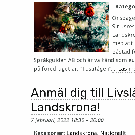
Katego
Onsdagen
Siriusre
Landskro
med att 
Båstad f
Språkguiden AB och är välkänd som gui
på föredraget är: ”Tösatågen”.
… Läs me
Anmäl dig till Livs
Landskrona!
7 februari, 2022 18:30
–
20:00
Kategorier:
Landskrona
,
Nationellt