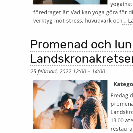
yogainst
föredraget är: Vad kan yoga göra för d
verktyg mot stress, huvudvärk och
… L
Promenad och lun
Landskronakretse
25 februari, 2022 12:00
–
14:00
Katego
Fredag d
promena
Landskro
13:00 ät
restaura