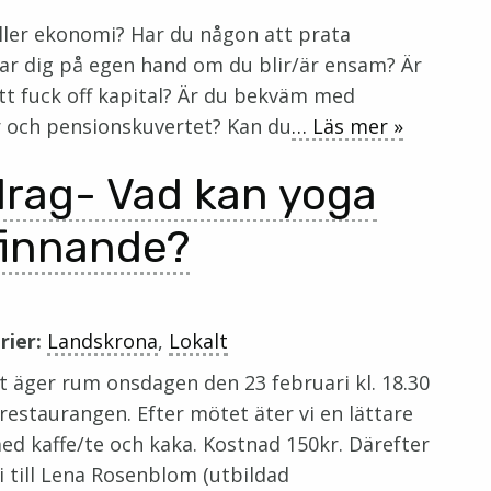
äller ekonomi? Har du någon att prata
rar dig på egen hand om du blir/är ensam? Är
tt fuck off kapital? Är du bekväm med
r och pensionskuvertet? Kan du
… Läs mer »
rag- Vad kan yoga
efinnande?
rier:
Landskrona
,
Lokalt
 äger rum onsdagen den 23 februari kl. 18.30
srestaurangen. Efter mötet äter vi en lättare
ed kaffe/te och kaka. Kostnad 150kr. Därefter
vi till Lena Rosenblom (utbildad