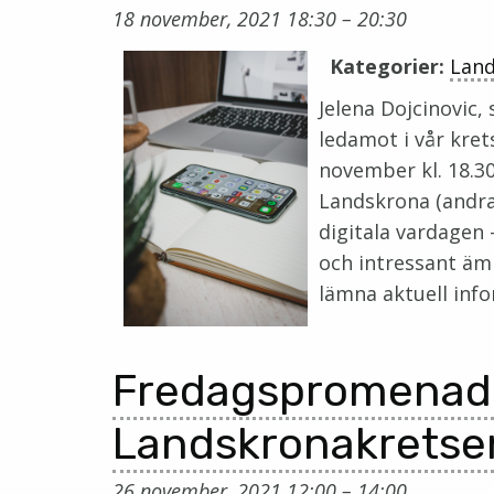
18 november, 2021 18:30
–
20:30
Kategorier:
Lan
Jelena Dojcinovic
ledamot i vår kret
november kl. 18.3
Landskrona (andra 
digitala vardagen 
och intressant äm
lämna aktuell inf
Fredagspromenad
Landskronakretse
26 november, 2021 12:00
–
14:00