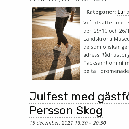
Kategorier:
Lan
Vi fortsätter med
den 29/10 och 26/
Landskrona Museum 
de som önskar ge
adress Rådhustorge
Tacksamt om ni me
delta i promenade
Julfest med gästfö
Persson Skog
15 december, 2021 18:30
–
20:30