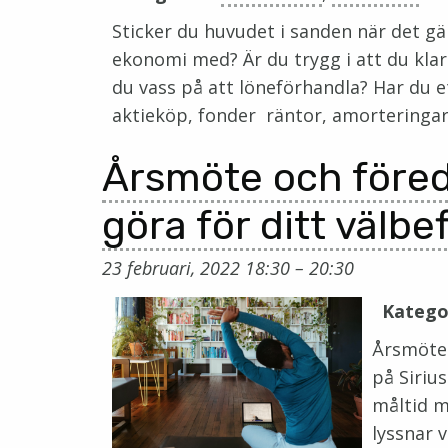
Sticker du huvudet i sanden när det g
ekonomi med? Är du trygg i att du kla
du vass på att löneförhandla? Har du e
aktieköp, fonder räntor, amorteringa
Årsmöte och föred
göra för ditt välb
23 februari, 2022 18:30
–
20:30
Katego
Årsmötet
på Siriu
måltid m
lyssnar 