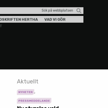
Sök
efter:
IDSKRIFTEN HERTHA
VAD VI GÖR
T
Aktuellt
,
NYHETER
PRESSMEDDELANDE