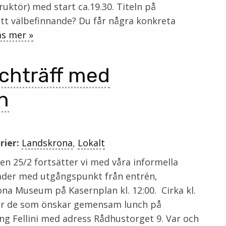
ruktör) med start ca.19.30. Titeln på
itt välbefinnande? Du får några konkreta
äs mer »
chträff med
n
rier:
Landskrona
,
Lokalt
en 25/2 fortsätter vi med våra informella
der med utgångspunkt från entrén,
na Museum på Kasernplan kl. 12:00. Cirka kl.
er de som önskar gemensam lunch på
ng Fellini med adress Rådhustorget 9. Var och