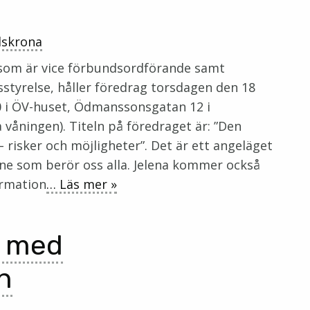
dskrona
, som är vice förbundsordförande samt
sstyrelse, håller föredrag torsdagen den 18
0 i ÖV-huset, Ödmanssonsgatan 12 i
våningen). Titeln på föredraget är: ”Den
– risker och möjligheter”. Det är ett angeläget
ne som berör oss alla. Jelena kommer också
ormation
… Läs mer »
 med
n