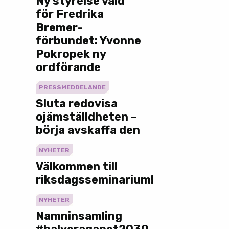
Ny styrelse vald
för Fredrika
Bremer-
förbundet: Yvonne
Pokropek ny
ordförande
PRESSMEDDELANDE
Sluta redovisa
ojämställdheten –
börja avskaffa den
NYHETER
Välkommen till
riksdagsseminarium!
NYHETER
Namninsamling
#halveragapet2030