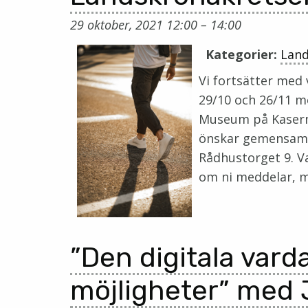
29 oktober, 2021 12:00
–
14:00
Kategorier:
Lan
Vi fortsätter med
29/10 och 26/11 m
Museum på Kasernpl
önskar gemensam l
Rådhustorget 9. Va
om ni meddelar, m
”Den digitala vard
möjligheter” med 