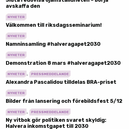
Sluta redovisa ojämställdheten – börja
avskaffa den
NYHETER
Välkommen till riksdagsseminarium!
NYHETER
Namninsamling #halveragapet2030
NYHETER
Demonstration 8 mars #halveragapet2030
,
NYHETER
PRESSMEDDELANDE
Alexandra Pascalidou tilldelas BRA-priset
NYHETER
Bilder från lansering och förebildsfest 5/12
,
NYHETER
PRESSMEDDELANDE
Ny vitbok gör politiken svaret skyldig:
Halvera inkomstgapet till 2030