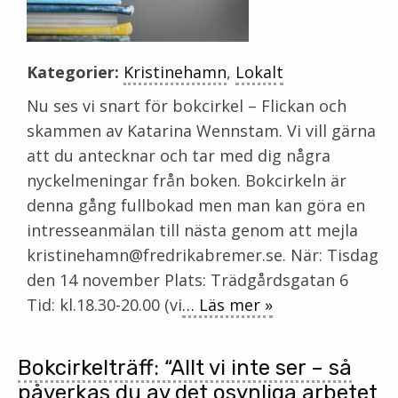
Kategorier:
Kristinehamn
,
Lokalt
Nu ses vi snart för bokcirkel – Flickan och
skammen av Katarina Wennstam. Vi vill gärna
att du antecknar och tar med dig några
nyckelmeningar från boken. Bokcirkeln är
denna gång fullbokad men man kan göra en
intresseanmälan till nästa genom att mejla
kristinehamn@fredrikabremer.se. När: Tisdag
den 14 november Plats: Trädgårdsgatan 6
Tid: kl.18.30-20.00 (vi
… Läs mer »
Bokcirkelträff: “Allt vi inte ser – så
påverkas du av det osynliga arbetet