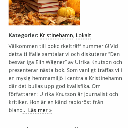
Kategorier:
Kristinehamn
,
Lokalt
Välkommen till bokcirkelträff nummer 6! Vid
detta tillfälle samtalar vi och diskuterar ”Den
besvärliga Elin Wägner” av Ulrika Knutson och
presenterar nästa bok. Som vanligt träffas vi i
en mysig hemmamiljö i centrala Kristinehamn
där det bullas upp god kvällsfika. Om
författaren: Ulrika Knutson är journalist och
kritiker. Hon är en känd radioröst från
bland
… Läs mer »