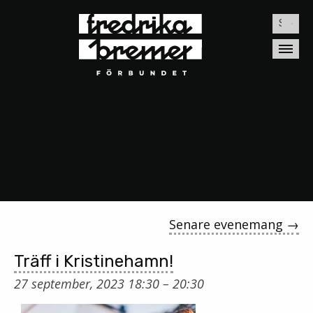
Sök
efter:
Senare evenemang
→
Träff i Kristinehamn!
27 september, 2023 18:30
–
20:30