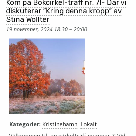
Kom på Bokcirkel-träff nr. 7!- Där vi
diskuterar ”Kring denna kropp” av
Stina Wollter
19 november, 2024 18:30
–
20:00
Kategorier:
Kristinehamn
,
Lokalt
Välkommen till bokcirkelträff nummer 7! Vid