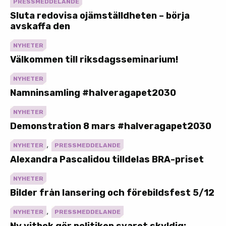
PRESSMEDDELANDE
Sluta redovisa ojämställdheten – börja
avskaffa den
NYHETER
Välkommen till riksdagsseminarium!
NYHETER
Namninsamling #halveragapet2030
NYHETER
Demonstration 8 mars #halveragapet2030
,
NYHETER
PRESSMEDDELANDE
Alexandra Pascalidou tilldelas BRA-priset
NYHETER
Bilder från lansering och förebildsfest 5/12
,
NYHETER
PRESSMEDDELANDE
Ny vitbok gör politiken svaret skyldig: