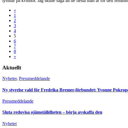
lyssnar på kvinnor. Jag skulle säga att de flesta män är för den femin
«
1
2
3
4
5
6
7
8
»
Aktuellt
Nyheter
,
Pressmeddelande
Ny styrelse vald för Fredrika Bremer-förbundet: Yvonne Pokro
Pressmeddelande
Sluta redovisa ojämställdheten – börja avskaffa den
Nyheter