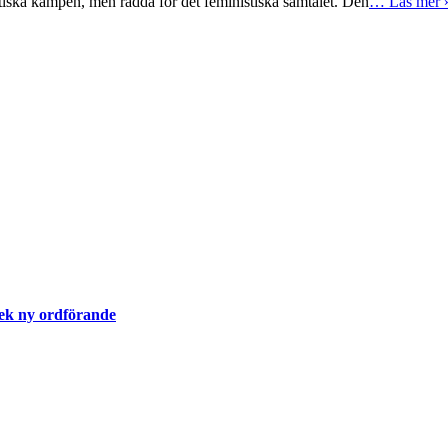
istiska kampen, men rädda för det feministiska samtalet. Den
… Läs mer 
pek ny ordförande