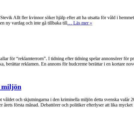
llt fler kvinnor söker hjälp efter att ha utsatta för våld i hemmet el
en ny vardag och inte gå tillbaka till
… Läs mer »
reklamterrorn”. I tidning efter tidning spelar annonsörer för produkt
 lycka, berättar reklamen. En annons för hudcreme berättar i en kortare n
 miljön
jutningarna i den kriminella miljön detta svenska valår 2022. Pol
r årets första månad. Debattörer och politiker efterlyser att lika mycke