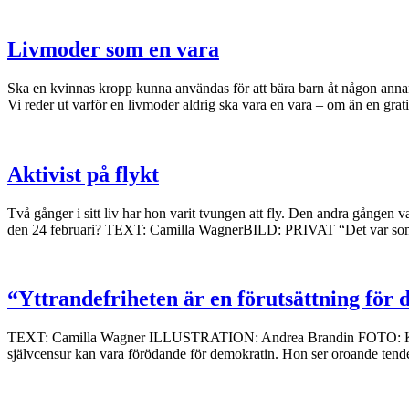
Livmoder som en vara
Ska en kvinnas kropp kunna användas för att bära barn åt någon annan?
Vi reder ut varför en livmoder aldrig ska vara en vara – om än en gra
Aktivist på flykt
Två gånger i sitt liv har hon varit tvungen att fly. Den andra gången v
den 24 februari? TEXT: Camilla WagnerBILD: PRIVAT “Det var som a
“Yttrandefriheten är en förutsättning för
TEXT: Camilla Wagner ILLUSTRATION: Andrea Brandin FOTO: Kristian 
självcensur kan vara förödande för demokratin. Hon ser oroande tendense