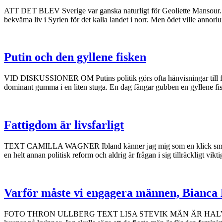
ATT DET BLEV Sverige var ganska naturligt för Geoliette Mansour. Henne
bekväma liv i Syrien för det kalla landet i norr. Men ödet ville annor
Putin och den gyllene fisken
VID DISKUSSIONER OM Putins politik görs ofta hänvisningar till folk
dominant gumma i en liten stuga. En dag fångar gubben en gyllene fisk
Fattigdom är livsfarligt
TEXT CAMILLA WAGNER Ibland känner jag mig som en klick smör i en het
en helt annan politisk reform och aldrig är frågan i sig tillräckligt viktig
Varför måste vi engagera männen, Bianca
FOTO THRON ULLBERG TEXT LISA STEVIK MÄN ÄR HALVA samhället. Vi