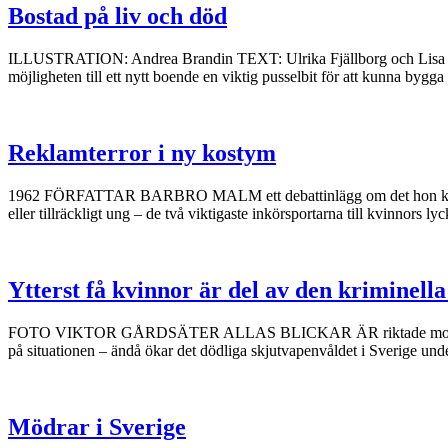
Bostad på liv och död
ILLUSTRATION: Andrea Brandin TEXT: Ulrika Fjällborg och Lisa Stevik A
möjligheten till ett nytt boende en viktig pusselbit för att kunna bygga 
Reklamterror i ny kostym
1962 FÖRFATTAR BARBRO MALM ett debattinlägg om det hon kallar för “
eller tillräckligt ung – de två viktigaste inkörsportarna till kvinnors
Ytterst få kvinnor är del av den kriminella
FOTO VIKTOR GÅRDSÄTER ALLAS BLICKAR ÄR riktade mot våldet och sk
på situationen – ändå ökar det dödliga skjutvapenvåldet i Sverige unde
Mödrar i Sverige