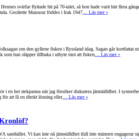
s svärfar flyttade hit på 70-talet, så hon hade varit här flera gånger 
lunda. Geoliette Mansour föddes i Irak 1947
… Läs mer »
sagan om den gyllene fisken i Ryssland idag. Sagan går kortfattat ut
 som han släpper tillbaka i utbyte mot att fisken
… Läs mer »
 stekpanna när jag försöker diskutera jämställdhet. I synnerhet om ja
 för att få en direkt lösning eller
… Läs mer »
 Kronlöf?
 kan inte nå jämställdhet ifall inte männen engagerar sig. Engag