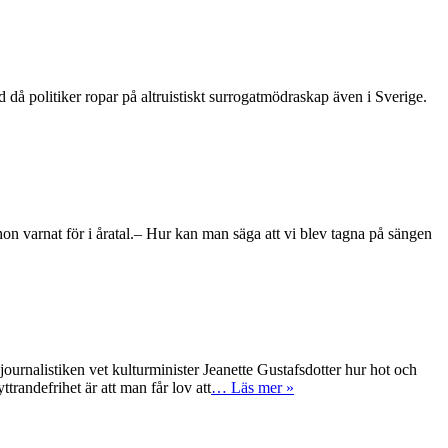
då politiker ropar på altruistiskt surrogatmödraskap även i Sverige.
 hon varnat för i åratal.– Hur kan man säga att vi blev tagna på sängen
listiken vet kulturminister Jeanette Gustafsdotter hur hot och
trandefrihet är att man får lov att
… Läs mer »