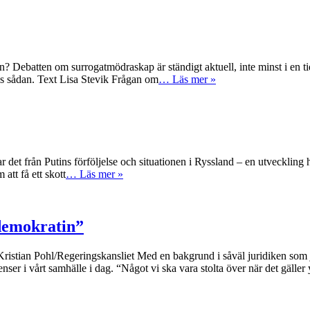
 Debatten om surrogatmödraskap är ständigt aktuell, inte minst i en tid 
tis sådan. Text Lisa Stevik Frågan om
… Läs mer »
ar det från Putins förföljelse och situationen i Ryssland – en utveckling
tt få ett skott
… Läs mer »
 demokratin”
Pohl/Regeringskansliet Med en bakgrund i såväl juridiken som journa
r i vårt samhälle i dag. “Något vi ska vara stolta över när det gäller yt