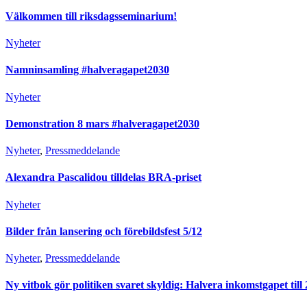
Välkommen till riksdagsseminarium!
Nyheter
Namninsamling #halveragapet2030
Nyheter
Demonstration 8 mars #halveragapet2030
Nyheter
,
Pressmeddelande
Alexandra Pascalidou tilldelas BRA-priset
Nyheter
Bilder från lansering och förebildsfest 5/12
Nyheter
,
Pressmeddelande
Ny vitbok gör politiken svaret skyldig: Halvera inkomstgapet till