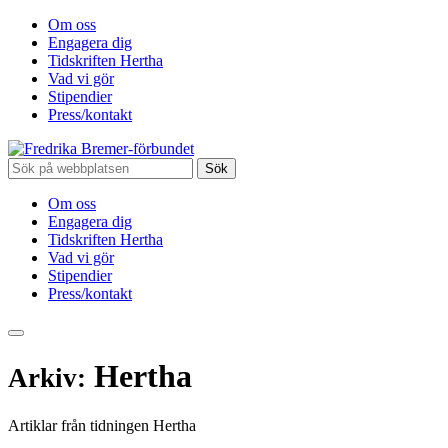
Om oss
Engagera dig
Tidskriften Hertha
Vad vi gör
Stipendier
Press/kontakt
Sök
efter:
Om oss
Engagera dig
Tidskriften Hertha
Vad vi gör
Stipendier
Press/kontakt
Hertha
Arkiv:
Artiklar från tidningen Hertha