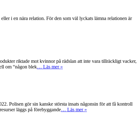
ler i en nära relation. För den som väl lyckats lämna relationen är
er riktade mot kvinnor på rädslan att inte vara tillräckligt vacker,
ovell om “någon blek
… Läs mer »
isen gör sin kanske största insats någonsin för att få kontroll
t resurser läggs på förebyggande
… Läs mer »