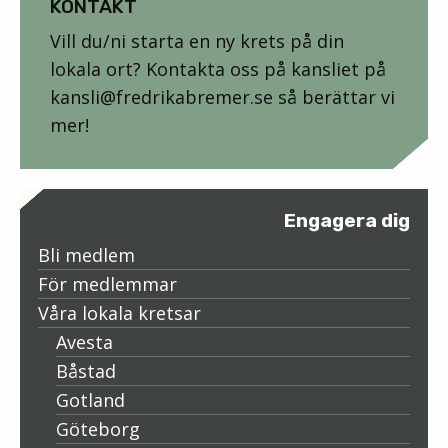
KONTAKT
Vill du/ni starta en ny krets på din
lokala ort? Kontakta oss på kansliet på
kansli@fredrikabremer.se så berättar vi
mer!
Engagera dig
Bli medlem
För medlemmar
Våra lokala kretsar
Avesta
Båstad
Gotland
Göteborg