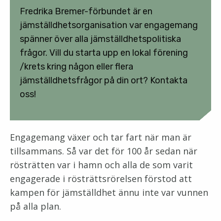
Fredrika Bremer-förbundet är en
jämställdhetsorganisation var engagemang
spänner över alla jämställdhetspolitiska
frågor. Vill du starta upp en lokal förening
/krets kring någon eller flera
jämställdhetsfrågor på din ort? Kontakta
oss!
Engagemang växer och tar fart när man är
tillsammans. Så var det för 100 år sedan när
rösträtten var i hamn och alla de som varit
engagerade i rösträttsrörelsen förstod att
kampen för jämställdhet ännu inte var vunnen
på alla plan.