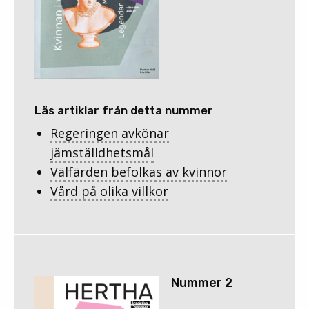
Läs artiklar från detta nummer
Regeringen avkönar
jämställdhetsmål
Välfärden befolkas av kvinnor
Vård på olika villkor
Nummer 2