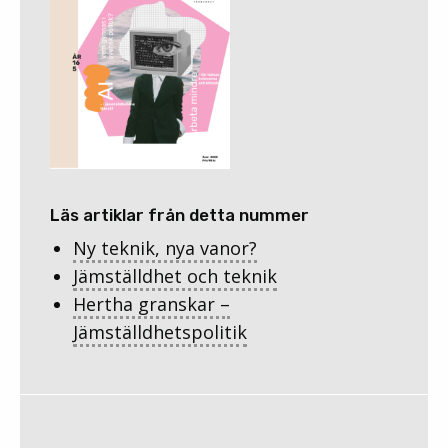
Läs artiklar från detta nummer
Ny teknik, nya vanor?
Jämställdhet och teknik
Hertha granskar –
Jämställdhetspolitik