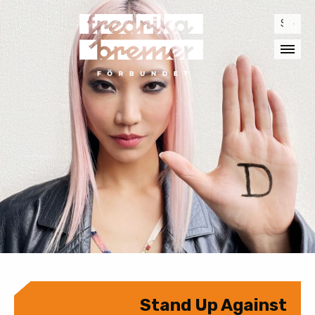
Sök
efter:
Stand Up Against