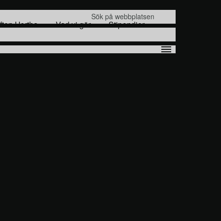
Sök
iften Hertha
Vad vi gör
Stipendier
efter: