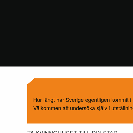
Hur långt har Sverige egentligen kommit i s
Välkommen att undersöka själv i utställni
TA KVINNOHUSET TILL DIN STAD