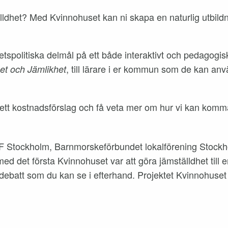
tälldhet? Med Kvinnohuset kan ni skapa en naturlig utbil
tspolitiska delmål på ett både interaktivt och pedagogiskt
, till lärare i er kommun som de kan an
et och Jämlikhet
å ett kostnadsförslag och få veta mer om hur vi kan komma 
F Stockholm, Barnmorskeförbundet lokalförening Stockh
med det första Kvinnohuset var att göra jämställdhet till
 debatt som du kan se i efterhand. Projektet Kvinnohuse