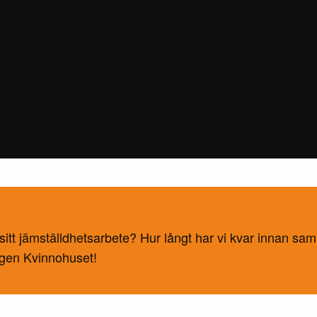
itt jämställdhetsarbete? Hur långt har vi kvar innan samhä
ngen Kvinnohuset!